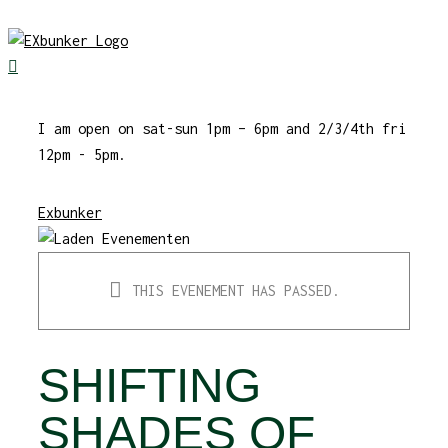
Skip
to
content
I am open on sat-sun 1pm – 6pm and 2/3/4th fri
12pm - 5pm.
Exbunker
THIS EVENEMENT HAS PASSED.
SHIFTING
SHADES OF